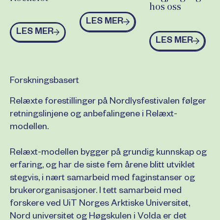
hos oss
Les mer
LES MER
Les mer
LES MER
Les mer
LES MER
Forskningsbasert
Relæxte forestillinger på Nordlysfestivalen følger
retningslinjene og anbefalingene i Relæxt-
modellen.
Relæxt-modellen bygger på grundig kunnskap og
erfaring, og har de siste fem årene blitt utviklet
stegvis, i nært samarbeid med faginstanser og
brukerorganisasjoner. I tett samarbeid med
forskere ved UiT Norges Arktiske Universitet,
Nord universitet og Høgskulen i Volda er det