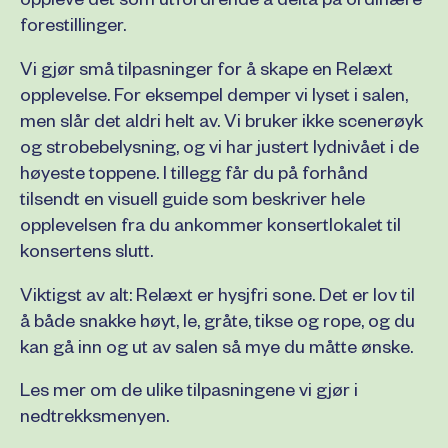
oppleve det som utfordrende å delta på ordinære
forestillinger.
Vi gjør små tilpasninger for å skape en Relæxt
opplevelse. For eksempel demper vi lyset i salen,
men slår det aldri helt av. Vi bruker ikke scenerøyk
og strobebelysning, og vi har justert lydnivået i de
høyeste toppene. I tillegg får du på forhånd
tilsendt en visuell guide som beskriver hele
opplevelsen fra du ankommer konsertlokalet til
konsertens slutt.
Viktigst av alt: Relæxt er hysjfri sone. Det er lov til
å både snakke høyt, le, gråte, tikse og rope, og du
kan gå inn og ut av salen så mye du måtte ønske.
Les mer om de ulike tilpasningene vi gjør i
nedtrekksmenyen.