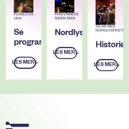
PLANLEGG
PRISVINNERE
UKA
SIDEN 1989
39 ÅR MED
NORDLYSFESTIVA
Se
Nordlysprisen
programmet
Historie
LES MER
Les mer
LES MER
LES MER
Les mer
Les mer
Footer