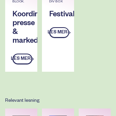
BLOCK.
DIV BOX
Koordinator,
Festivalsjef
presse
&
LES MER
Les mer
markedsføring
LES MER
Les mer
Relevant lesning
Les mer
Les mer
Les mer