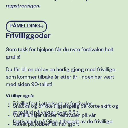
registreringen.
Påmelding
PÅMELDING
Frivilliggoder
Som takk for hjelpen får du nyte festivalen helt
gratis!
Du får bli en del av en herlig gjeng med frivillige
som kommer tilbake år etter år - noen har vært
med siden 90-tallet!
Vi tilbyr også:
Frivilligfest i atterkant av festivalen
Snacks og drikke tilgjengelig på korte skift og
et måltid på vakter over 6,5 t
Vaffellunsjer under festivalen på vår
festivalhub på Giisa, tilberedt av de frivillige
Attest på jobben du har gjort