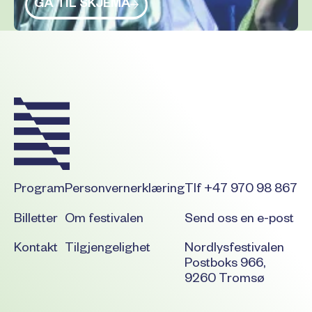
GÅ TIL SKJEMA
Footer
Program
Personvernerklæring
Tlf +47 970 98 867
Billetter
Om festivalen
Send oss en e-post
Kontakt
Tilgjengelighet
Nordlysfestivalen
Postboks 966,
9260 Tromsø