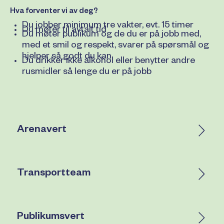
Hva forventer vi av deg?
Du jobber minimum tre vakter, evt. 15 timer
Du møter til avtalt tid
Du møter publikum og de du er på jobb med,
med et smil og respekt, svarer på spørsmål og
hjelper så godt du kan
Du drikker ikke alkohol eller benytter andre
rusmidler så lenge du er på jobb
Arenavert
Transportteam
Publikumsvert