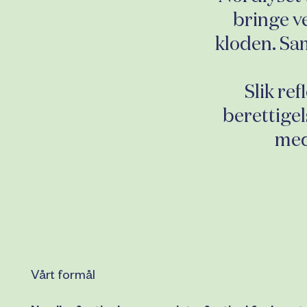
bringe v
kloden. Sam
Slik re
berettigel
med
Vårt formål