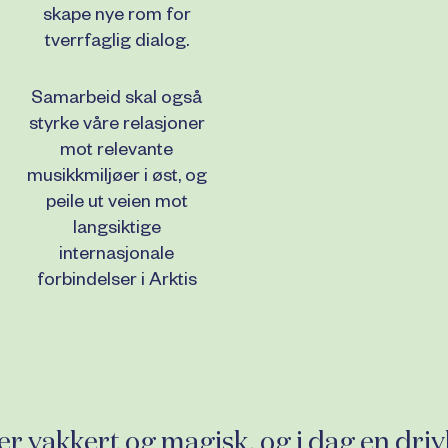
skape nye rom for
tverrfaglig dialog.
Samarbeid skal også
styrke våre relasjoner
mot relevante
musikkmiljøer i øst, og
peile ut veien mot
langsiktige
internasjonale
forbindelser i Arktis
r vakkert og magisk, og i dag en drivk