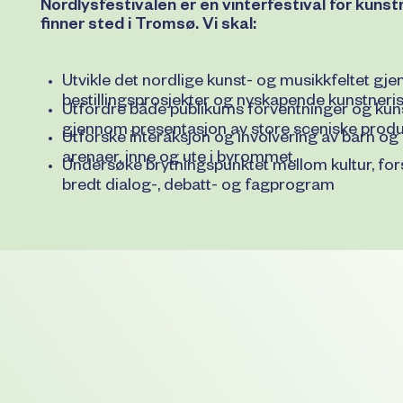
Nordlysfestivalen er en vinterfestival for kun
finner sted i Tromsø. Vi skal:
Utvikle det nordlige kunst- og musikkfeltet gje
bestillingsprosjekter og nyskapende kunstneri
Utfordre både publikums forventninger og k
gjennom presentasjon av store sceniske produks
Utforske interaksjon og involvering av barn og
arenaer, inne og ute i byrommet.
Undersøke brytningspunktet mellom kultur, fo
bredt dialog-, debatt- og fagprogram
Footer