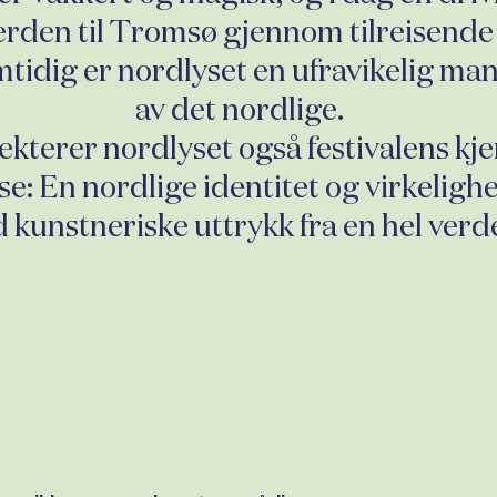
erden til Tromsø gjennom tilreisende 
tidig er nordlyset en ufravikelig man
av det nordlige.
flekterer nordlyset også festivalens kj
se: En nordlige identitet og virkelighe
 kunstneriske uttrykk fra en hel verd