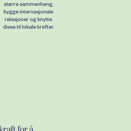
større sammenheng,
bygge internasjonale
relasjoner og knytte
disse til lokale krefter.
raft for å