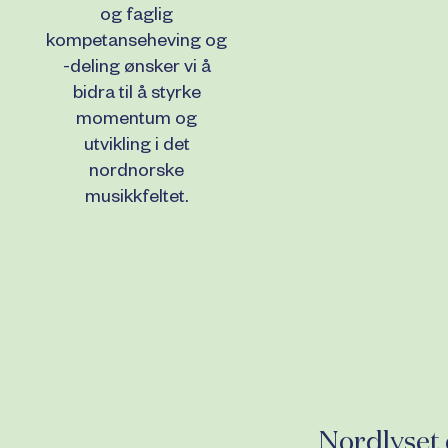
og faglig
kompetanseheving og
-deling ønsker vi å
bidra til å styrke
momentum og
utvikling i det
nordnorske
musikkfeltet.
Nordlyset e