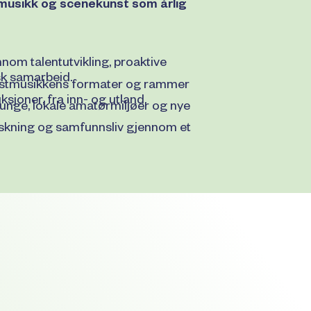
stmusikk og scenekunst som årlig
nnom talentutvikling, proaktive
sk samarbeid.
unstmusikkens formater og rammer
joner, fra inn- og utland.
 unge, lokale amatørmiljøer og nye
rskning og samfunnsliv gjennom et