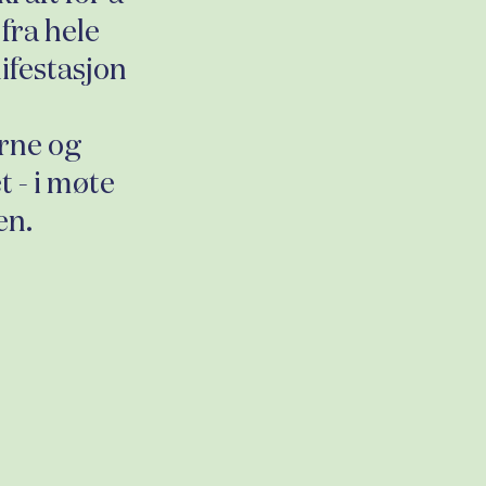
fra hele
ifestasjon
erne og
t - i møte
en.