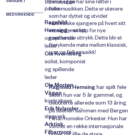
VARIGHET
90 min, uten
som begge har sine røtter i
pause
folkemusikken. Dette er utøvere
MEDVIRKENDE
som har dyttet og utvidet
Ragnhild
musikalske sjangere på hvert sitt
Hemsing
– solist
vis, og åpnet opp for nye
og spillende
spennende uttrykk. Dette blir et
forrykende møte mellom klassisk,
leder
jazz og folkemusikk!
Ola Kvernberg
–
solist, komponist
og spillende
leder
Ole Morten
Ragnhild Hemsing
har spilt fele
Vågan
–
siden hun var 5 år gammel, og
kontrabass
debuterte allerede som 13 åring
Erik Nylander
–
på scenen sammen med Bergen
slagverk
Filharmoniske Orkester. Hun har
Arktisk
vunnet en rekke internasjonale
Filharmoni
–