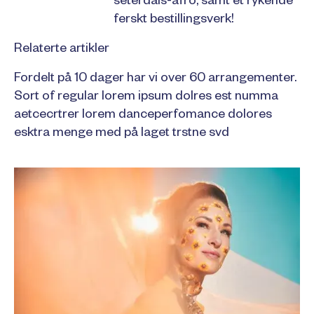
seterdals-afro, samt et rykende
ferskt bestillingsverk!
Relaterte artikler
Fordelt på 10 dager har vi over 60 arrangementer.
Sort of regular lorem ipsum dolres est numma
aetcecrtrer lorem danceperfomance dolores
esktra menge med på laget trstne svd