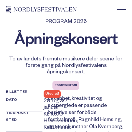
PROGRAM 2026
Åpningskonsert
To av landets fremste musikere deler scene for
første gang på Nordlysfestivalens
åpningskonsert.
Festivalprofil
BILLETTER
Utsolgt!
Lekenhet, kreativitet og
DATO
29. og 30.
skaperglede er passende
januar
beskrivelser for både
TIDSPUNKT
Kl. 19.00
festivalprofil, Ragnhild Hemsing,
STED
Hovedscenen,
og tusenkunstner Ola Kvernberg,
Kulturhuset