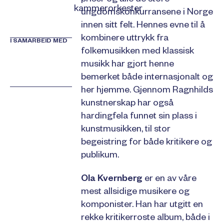
priser og alle de store
kammerorkester
ungdomskonkurransene i Norge
innen sitt felt. Hennes evne til å
kombinere uttrykk fra
I SAMARBEID MED
folkemusikken med klassisk
musikk har gjort henne
bemerket både internasjonalt og
her hjemme. Gjennom Ragnhilds
kunstnerskap har også
hardingfela funnet sin plass i
kunstmusikken, til stor
begeistring for både kritikere og
publikum.
Ola Kvernberg
er en av våre
mest allsidige musikere og
komponister. Han har utgitt en
rekke kritikerroste album, både i