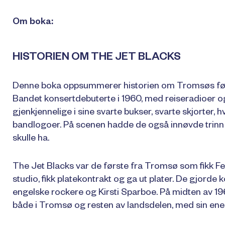
Om boka:
HISTORIEN OM THE JET BLACKS
Denne boka oppsummerer historien om Tromsøs førs
Bandet konsertdebuterte i 1960, med reiseradioer o
gjenkjennelige i sine svarte bukser, svarte skjorter, 
bandlogoer. På scenen hadde de også innøvde trinn
skulle ha.
The Jet Blacks var de første fra Tromsø som fikk Fende
studio, fikk platekontrakt og ga ut plater. De gjorde
engelske rockere og Kirsti Sparboe. På midten av 1960
både i Tromsø og resten av landsdelen, med sin ene