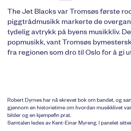
The Jet Blacks var Tromsøs første roc
piggtrådmusikk markerte de overgangen
tydelig avtrykk på byens musikkliv. D
popmusikk, vant Tromsøs bymesterskap
fra regionen som dro til Oslo for å gi ut
Robert Dyrnes har nå skrevet bok om bandet, og s
gjennom en historietime om hvordan musikklivet var i
bilder og en kjempefin prat.
Samtalen ledes av Kent-Einar Myreng. I panelet sit