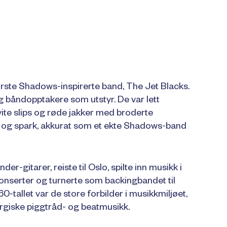
te Shadows-inspirerte band, The Jet Blacks.
g båndopptakere som utstyr. De var lett
hvite slips og røde jakker med broderte
 og spark, akkurat som et ekte Shadows-band
r-gitarer, reiste til Oslo, spilte inn musikk i
 konserter og turnerte som backingbandet til
-tallet var de store forbilder i musikkmiljøet,
rgiske piggtråd- og beatmusikk.