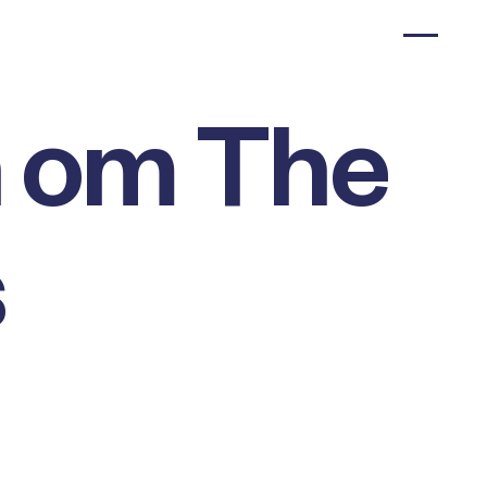
n om The
s