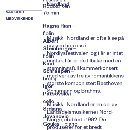
Festsalen,
Nordland
Rødbanken
VARIGHET
75 min
MEDVIRKENDE
Ragna Rian
–
fiolin
Musikk i Nordland er ofte å se på
Albert
scenen hos oss i
Steinberger
–
Nordlysfestivalen, og i år er intet
fiolin
unntak. I år er de tilbake med en
Kaat
stemningsfull kammerkonsert
Schraepen
–
med verk av tre av romantikkens
bratsj
største komponister: Beethoven,
Igor
Schumann og Brahms.
Patsovskyi
–
cello
Musikk i Nordland er en del av
Srdjana
Landsdelsmusikerne i Nord-
Jovanovic
Norge, etablert i 1992. De
Gouka
– piano
produserer for et bredt