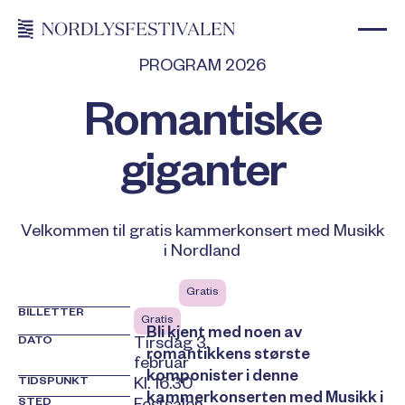
PROGRAM 2026
Romantiske
giganter
Velkommen til gratis kammerkonsert med Musikk
i Nordland
Gratis
BILLETTER
Gratis
Bli kjent med noen av
DATO
Tirsdag 3.
romantikkens største
februar
komponister i denne
TIDSPUNKT
Kl. 16.30
kammerkonserten med Musikk i
STED