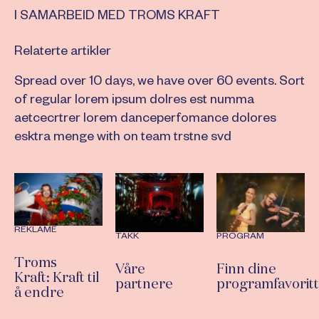
I SAMARBEID MED TROMS KRAFT
Relaterte artikler
Spread over 10 days, we have over 60 events. Sort
of regular lorem ipsum dolres est numma
aetcecrtrer lorem danceperfomance dolores
esktra menge with on team trstne svd
REKLAME
TAKK
PROGRAM
Troms
Våre
Finn dine
Kraft: Kraft til
partnere
programfavorit
å endre