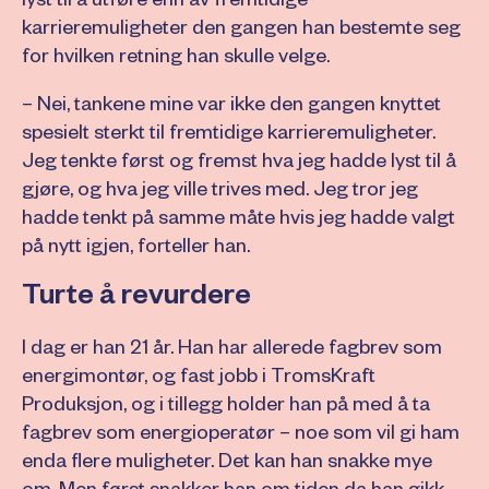
lyst til å utføre enn av fremtidige
karrieremuligheter den gangen han bestemte seg
for hvilken retning han skulle velge.
– Nei, tankene mine var ikke den gangen knyttet
spesielt sterkt til fremtidige karrieremuligheter.
Jeg tenkte først og fremst hva jeg hadde lyst til å
gjøre, og hva jeg ville trives med. Jeg tror jeg
hadde tenkt på samme måte hvis jeg hadde valgt
på nytt igjen, forteller han.
Turte å revurdere
I dag er han 21 år. Han har allerede fagbrev som
energimontør, og fast jobb i TromsKraft
Produksjon, og i tillegg holder han på med å ta
fagbrev som energioperatør – noe som vil gi ham
enda flere muligheter. Det kan han snakke mye