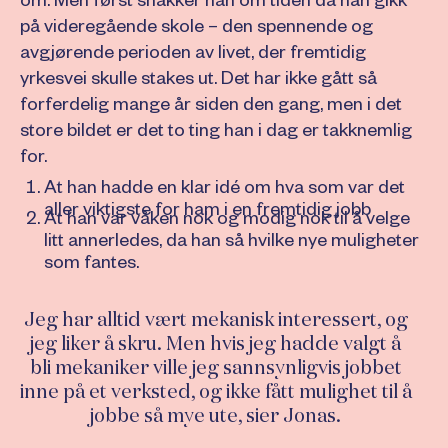
om. Men først snakker han om tiden da han gikk
på videregående skole – den spennende og
avgjørende perioden av livet, der fremtidig
yrkesvei skulle stakes ut. Det har ikke gått så
forferdelig mange år siden den gang, men i det
store bildet er det to ting han i dag er takknemlig
for.
At han hadde en klar idé om hva som var det
aller viktigste for ham i en fremtidig jobb
At han var våken nok og modig nok til å velge
litt annerledes, da han så hvilke nye muligheter
som fantes.
Jeg har alltid vært mekanisk interessert, og
jeg liker å skru. Men hvis jeg hadde valgt å
bli mekaniker ville jeg sannsynligvis jobbet
inne på et verksted, og ikke fått mulighet til å
jobbe så mye ute, sier Jonas.