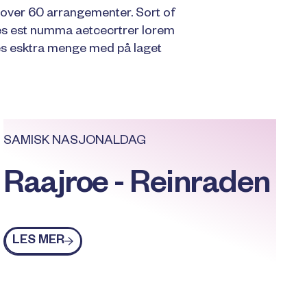
i over 60 arrangementer. Sort of
es est numma aetcecrtrer lorem
s esktra menge med på laget
SAMISK NASJONALDAG
Raajroe - Reinraden
Les mer
LES MER