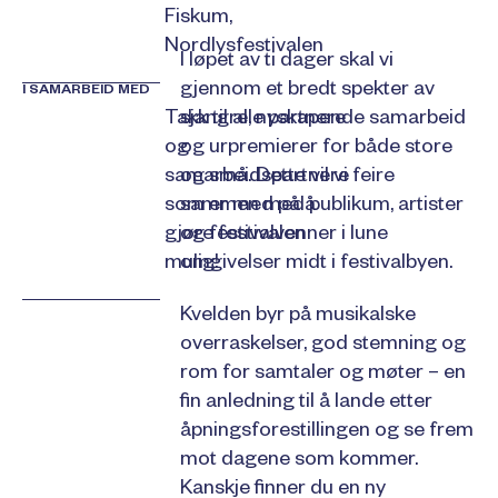
Fiskum,
Nordlysfestivalen
I løpet av ti dager skal vi
gjennom et bredt spekter av
I SAMARBEID MED
sjangre, nyskapende samarbeid
Takk til alle partnere
og urpremierer for både store
og
og små. Dette vil vi feire
samarbeidspartnere
sammen med publikum, artister
som er med på å
og festivalvenner i lune
gjøre festivalen
omgivelser midt i festivalbyen.
mulig!
Kvelden byr på musikalske
overraskelser, god stemning og
rom for samtaler og møter – en
fin anledning til å lande etter
åpningsforestillingen og se frem
mot dagene som kommer.
Kanskje finner du en ny