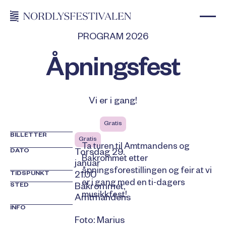
PROGRAM 2026
Åpningsfest
Vi er i gang!
Gratis
BILLETTER
Gratis
Ta turen til Amtmandens og
DATO
Torsdag 29.
Bakrommet etter
januar
åpningsforestillingen og feir at vi
TIDSPUNKT
21.00
er i gang med en ti-dagers
STED
Bakrommet,
musikkfest!
Amtmandens
INFO
Foto: Marius