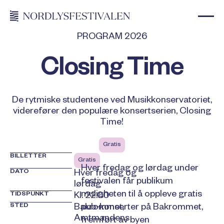
PROGRAM 2026
Closing Time
De rytmiske studentene ved Musikkonservatoriet,
viderefører den populære konsertserien, Closing
Time!
Gratis
BILLETTER
Gratis
Hver fredag og lørdag under
DATO
Hver fredag og
festivalen får publikum
lørdag
muligheten til å oppleve gratis
TIDSPUNKT
Kl. 22.00
STED
Bakrommet,
pub-konserter på Bakrommet,
Amtmandens
fremført av byen