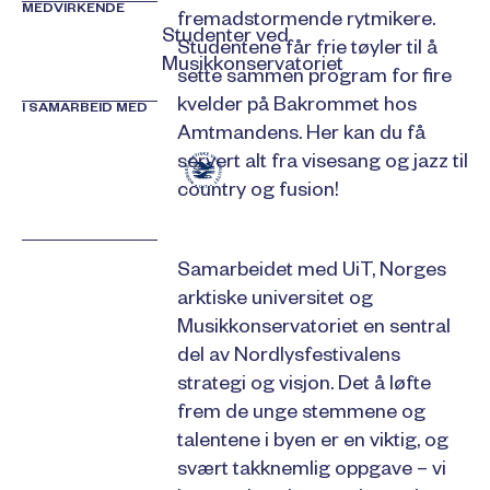
MEDVIRKENDE
fremadstormende rytmikere.
Studenter ved
Studentene får frie tøyler til å
Musikkonservatoriet
sette sammen program for fire
kvelder på Bakrommet hos
I SAMARBEID MED
Amtmandens. Her kan du få
servert alt fra visesang og jazz til
country og fusion!
Samarbeidet med UiT, Norges
arktiske universitet og
Musikkonservatoriet en sentral
del av Nordlysfestivalens
strategi og visjon. Det å løfte
frem de unge stemmene og
talentene i byen er en viktig, og
svært takknemlig oppgave – vi