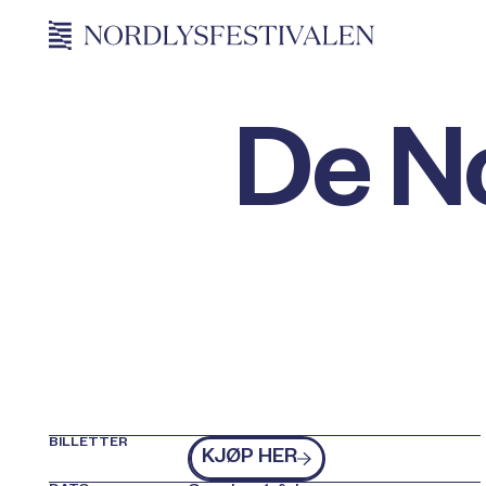
De N
BILLETTER
kjøp billetter
KJØP HER