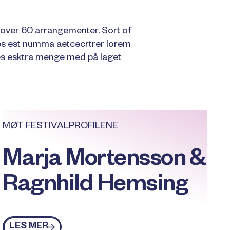
i over 60 arrangementer. Sort of
es est numma aetcecrtrer lorem
s esktra menge med på laget
MØT FESTIVALPROFILENE
Marja Mortensson &
Ragnhild Hemsing
Les mer
LES MER