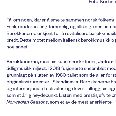
Foto: Kristi
Få, om noen, klarer å smelte sammen norsk folkemu
Frisk, moderne, ungdommelig og allsidig, men samti
Barokkanerne er kjent for å revitalisere barokkmus
bredt. Dette møtet mellom italiensk barokkmusikk og 
noe annet.
Barokkanerne,
med sin kunstneriske leder,
Jadran
tidligmusikkmiljøet. I 2018 fusjonerte ensemblet m
grunnlagt på slutten av 1980-tallet som de aller før
originalinstrumenter i Skandinavia. Barokkanerne ha
og internasjonale festivaler, og driver i tillegg sin e
som et årlig høydepunkt. Listen med prestisjefylte p
Norwegian Seasons
, som et av de mest anerkjente.