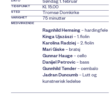
DATO
Søndag 1. februar
TIDSPUNKT
Kl. 15.00
STED
Tromsø Domkirke
VARIGHET
75 minutter
MEDVIRKENDE
Ragnhild Hemsing
– hardingfele
Kinga Ujszászi
– 1. fiolin
Karolina Radziej
– 2. fiolin
Mari Giske
– bratsj
Gunnar Hauge
– cello
Danijel Petrovic
– bass
Gunnhild Tønder
– cembalo
Jadran Duncumb
– Lutt og
kunstnerisk ledelse