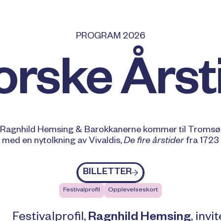
PROGRAM 2026
orske Årst
Ragnhild Hemsing & Barokkanerne kommer til Tromsø
med en nytolkning av Vivaldis,
De fire årstider
fra 1723
Billetter
BILLETTER
Festivalprofil
Opplevelseskort
Festivalprofil,
Ragnhild Hemsing
, inv