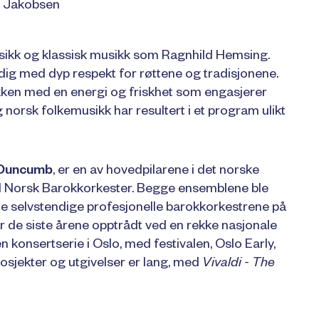
ne Jakobsen
sikk og klassisk musikk som Ragnhild Hemsing.
dig med dyp respekt for røttene og tradisjonene.
ikken med en energi og friskhet som engasjerer
norsk folkemusikk har resultert i et program ulikt
 Duncumb
, er en av hovedpilarene i det norske
ed Norsk Barokkorkester. Begge ensemblene ble
ste selvstendige profesjonelle barokkorkestrene på
r de siste årene opptrådt ved en rekke nasjonale
gen konsertserie i Oslo, med festivalen, Oslo Early,
rosjekter og utgivelser er lang, med
Vivaldi - The