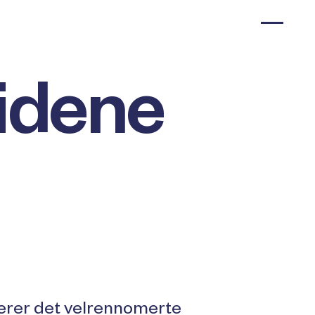
idene
iterer det velrennomerte