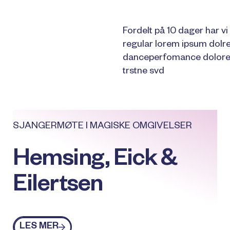
Fordelt på 10 dager har v
regular lorem ipsum dolr
danceperfomance dolore
trstne svd
SJANGERMØTE I MAGISKE OMGIVELSER
Hemsing, Eick &
Eilertsen
Les mer
LES MER