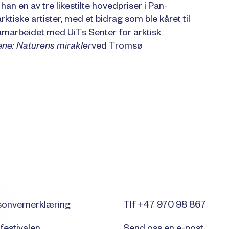
han en av tre likestilte hovedpriser i Pan-
ktiske artister, med et bidrag som ble kåret til
amarbeidet med UiTs Senter for arktisk
ne: Naturens mirakler
ved Tromsø
sonvernerklæring
Tlf +47 970 98 867