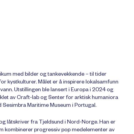
ikum med bilder og tankevekkende – til tider
or kystkulturer. Målet er å inspirere lokalsamfunn
l vann. Utstillingen ble lansert i Europa i 2024 og
iklet av Craft-lab og Senter for arktisk humaniora
ed Sesimbra Maritime Museum i Portugal.
g låtskriver fra Tjeldsund i Nord-Norge. Han er
 som kombinerer progressiv pop medelementer av