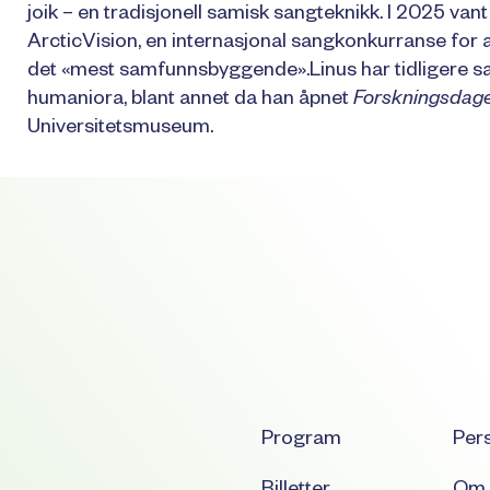
joik – en tradisjonell samisk sangteknikk. I 2025 vant 
ArcticVision, en internasjonal sangkonkurranse for ar
det «mest samfunnsbyggende».Linus har tidligere s
humaniora, blant annet da han åpnet
Forskningsdage
Universitetsmuseum.
Program
Per