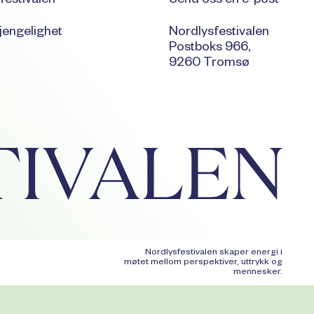
festivalen
Send oss en e-post
jengelighet
Nordlysfestivalen
Postboks 966,
9260 Tromsø
Nordlysfestivalen skaper energi i
møtet mellom perspektiver, uttrykk og
mennesker.