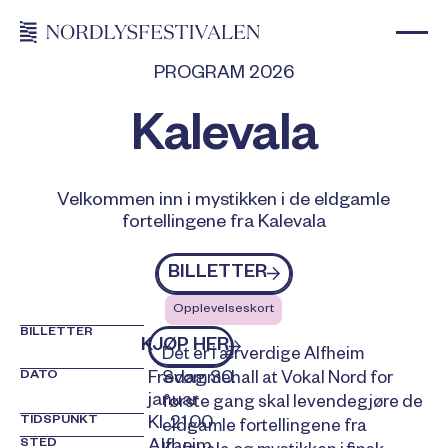
PROGRAM 2026
Kalevala
Velkommen inn i mystikken i de eldgamle
fortellingene fra Kalevala
Billetter
BILLETTER
Opplevelseskort
BILLETTER
kjøp billetter
KJØP HER
Det er i ærverdige Alfheim
DATO
Fredag 30.
Svømmehall at Vokal Nord for
januar
første gang skal levendegjøre de
TIDSPUNKT
Kl. 21.00
eldgamle fortellingene fra
STED
Alfheim