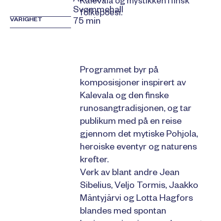
Kalevala og mystikken i finsk
Svømmehall
folkepoesi.
VARIGHET
75 min
Programmet byr på
komposisjoner inspirert av
Kalevala og den finske
runosangtradisjonen, og tar
publikum med på en reise
gjennom det mytiske Pohjola,
heroiske eventyr og naturens
krefter.
Verk av blant andre Jean
Sibelius, Veljo Tormis, Jaakko
Mäntyjärvi og Lotta Hagfors
blandes med spontan