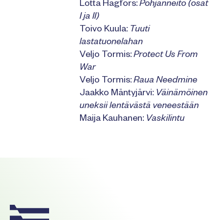
Lotta Hagfors:
Pohjanneito (osat
I ja II)
Toivo Kuula:
Tuuti
lastatuonelahan
Veljo Tormis:
Protect Us From
War
Veljo Tormis:
Raua Needmine
Jaakko Mäntyjärvi:
Väinämöinen
uneksii lentävästä veneestään
Maija Kauhanen:
Vaskilintu
Footer