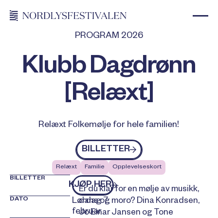
PROGRAM 2026
Klubb Dagdrønn
[Relæxt]
Relæxt Folkemølje for hele familien!
Billetter
BILLETTER
Relæxt
Familie
Opplevelseskort
BILLETTER
kjøp billetter
KJØP HER
Er du klar for en mølje av musikk,
DATO
Lørdag 7.
dans og moro? Dina Konradsen,
februar
Jo Einar Jansen og Tone