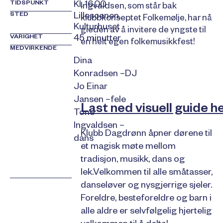
TIDSPUNKT
Kl. 16.00
Ingvaldsen, som står bak
STED
Lillescenen,
klubbkonseptet Folkemølje, har nå
Kulturhuset
gleden av å invitere de yngste til
VARIGHET
45 minutter
en helt egen folkemusikkfest!
MEDVIRKENDE
Dina
Konradsen –DJ
Jo Einar
Jansen –fele
Last ned visuell guide h
Tone
Ingvaldsen –
Klubb Dagdrønn åpner dørene til
dans
et magisk møte mellom
tradisjon, musikk, dans og
lek.Velkommen til alle småtasser,
danseløver og nysgjerrige sjeler.
Foreldre, besteforeldre og barn i
alle aldre er selvfølgelig hjertelig