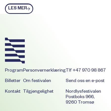
Les mer
LES MER
Footer
Program
Personvernerklæring
Tlf +47 970 98 867
Billetter
Om festivalen
Send oss en e-post
Kontakt
Tilgjengelighet
Nordlysfestivalen
Postboks 966,
9260 Tromsø