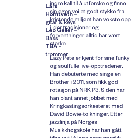
indre kall til å utforske og finne
Lars
sin egen vei et godt stykke fra
Horntveth
–
kristende miljøet han vokste opp
gitar & keys
i, der tradisjoner og
Leo Geller
–
forventninger alltid har vært
Bass
sterke.
TBA
–
trommer
Lazy Pete er kjent for sine funky
og soulfulle live-opptredener.
Han debuterte med singelen
Brother i 2011, som fikk god
rotasjon på NRK P3. Siden har
han blant annet jobbet med
Kringkastingsorkesteret med
David Bowie-tolkninger. Etter
jazzlinja på Norges
Musikkhøgskole har han gått