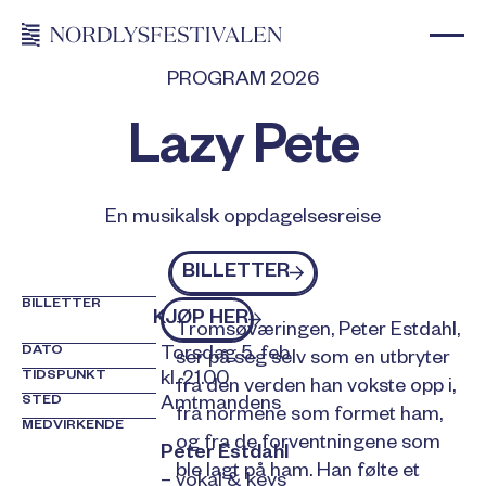
PROGRAM 2026
Lazy Pete
En musikalsk oppdagelsesreise
Billetter
BILLETTER
BILLETTER
kjøp billetter
KJØP HER
Tromsøværingen, Peter Estdahl,
DATO
Torsdag 5. feb
ser på seg selv som en utbryter
TIDSPUNKT
kl. 21.00
fra den verden han vokste opp i,
STED
Amtmandens
fra normene som formet ham,
MEDVIRKENDE
og fra de forventningene som
Peter Estdahl
ble lagt på ham. Han følte et
– vokal & keys