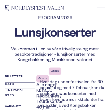
PROGRAM 2026
Lunsjkonserter
Velkommen til en av våre triveligste og mest
besøkte tradisjoner - lunsjkonserter med
Kongsbakken og Musikkonservatoriet
Gratis
BILLETTER
Gratis
Hver dag under festivalen, fra 30.
DATO
Alle dager
januar til og med 7. februar, kan du
TIDSPUNKT
Kl. 13.00
oppleve gratis konserter med
STED
Rødbanken /
byens lovende musikktalenter fra
Teaterkaféen
musikklinja ved Kongsbakken
VARIGHET
40 min