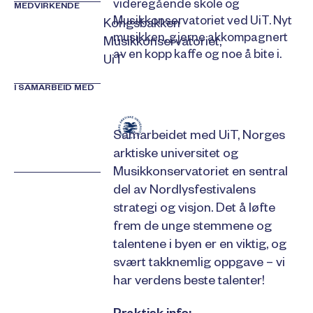
videregående skole og
MEDVIRKENDE
Musikkonservatoriet ved UiT. Nyt
Kongsbakken
musikken, gjerne akkompagnert
Musikkonservatoriet,
av en kopp kaffe og noe å bite i.
UiT
I SAMARBEID MED
Samarbeidet med UiT, Norges
arktiske universitet og
Musikkonservatoriet en sentral
del av Nordlysfestivalens
strategi og visjon. Det å løfte
frem de unge stemmene og
talentene i byen er en viktig, og
svært takknemlig oppgave – vi
har verdens beste talenter!