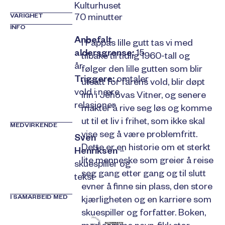
Kulturhuset
VARIGHET
70 minutter
INFO
Anbefalt
I Pappas lille gutt tas vi med
aldersgrense:
15
tilbake til tidlig 1960-tall og
år
følger den lille gutten som blir
Triggere:
omtaler
utsatt for farens vold, blir døpt
vold i nære
inn i Jehovas Vitner, og senere
relasjoner
makter å rive seg løs og komme
ut til et liv i frihet, som ikke skal
MEDVIRKENDE
vise seg å være problemfritt.
Sven
Dette er en historie om et sterkt
Henriksen
–
lite menneske som greier å reise
skuespiller og
seg gang etter gang og til slutt
tekst
evner å finne sin plass, den store
I SAMARBEID MED
kjærligheten og en karriere som
skuespiller og forfatter. Boken,