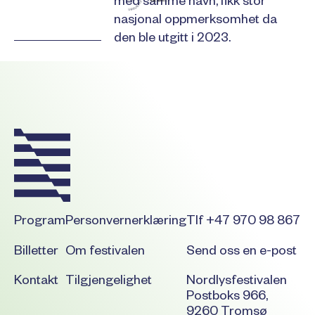
med samme navn, fikk stor
nasjonal oppmerksomhet da
den ble utgitt i 2023.
Footer
Program
Personvernerklæring
Tlf +47 970 98 867
Billetter
Om festivalen
Send oss en e-post
Kontakt
Tilgjengelighet
Nordlysfestivalen
Postboks 966,
9260 Tromsø