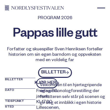
PROGRAM 2026
Pappas lille gutt
Forfatter og skuespiller Sven Henriksen forteller
historien om sin egen barndom og oppveksten
med en voldelig far
Billetter
BILLETTER
BILLETTER
kjøp billetter
KJØP HER
Velkommen til en hjertegripende
DATO
Fredag 30.
og nær monologforestilling der
januar
forfatteren selv står på scenen og
TIDSPUNKT
Kl. 17.00
gir deg et innblikk i egen historie
STED
Lillescenen,