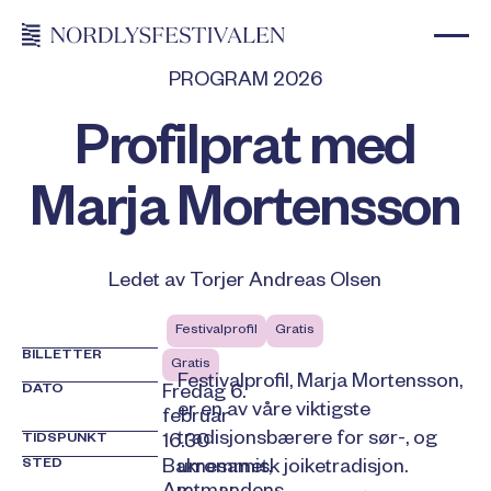
PROGRAM 2026
Profilprat med
Marja Mortensson
Ledet av Torjer Andreas Olsen
Festivalprofil
Gratis
BILLETTER
Gratis
Festivalprofil, Marja Mortensson,
DATO
Fredag 6.
er en av våre viktigste
februar
tradisjonsbærere for sør-, og
TIDSPUNKT
16.30
STED
Bakrommet,
umesamisk joiketradisjon.