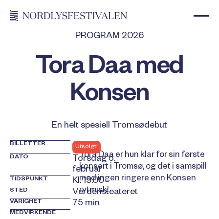
PROGRAM 2026
Tora Daa med
Konsen
En helt spesiell Tromsødebut
BILLETTER
Utsolgt!
Tora Daa er hun klar for sin første
DATO
Torsdag 5.
konsert i Tromsø, og det i samspill
februar
med ingen ringere enn Konsen
TIDSPUNKT
Kl. 19.00
rytmisk!
STED
Verdensteateret
VARIGHET
75 min
MEDVIRKENDE